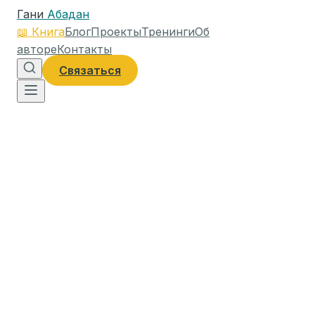
Гани
Абадан
📖
Книга
Блог
Проекты
Тренинги
Об
авторе
Контакты
Связаться
1 августа 2024 г.
4
мин чтения
622
слов