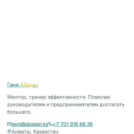
Как провести стратегическую сессию,
которая работает?
Главная » От Хаоса к Порядку » Как провести
стратегическую сессию, которая работает? Как
провести стратегическую сессию, которая
работает? От Хаоса к Порядку Ав...
4
мин
9 января 2025 г.
Гани
Абадан
Ментор, тренер эффективности. Помогаю
руководителям и предпринимателям достигать
большего.
gani@abadan.kz
+7 701 918 88 38
Алматы, Казахстан