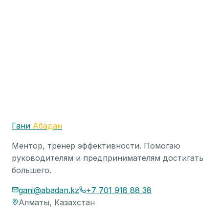
Главная » От Хаоса к Порядку » Как провести
стратегическую сессию, которая работает? Как
провести стратегическую сессию, которая
работает? От Хаоса к Порядку Ав...
4
мин
9 января 2025 г.
Гани
Абадан
Ментор, тренер эффективности. Помогаю
руководителям и предпринимателям достигать
большего.
gani@abadan.kz
+7 701 918 88 38
Алматы, Казахстан