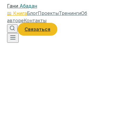
Гани
Абадан
📖
Книга
Блог
Проекты
Тренинги
Об
авторе
Контакты
Связаться
9 августа 2024 г.
4
мин чтения
683
слов