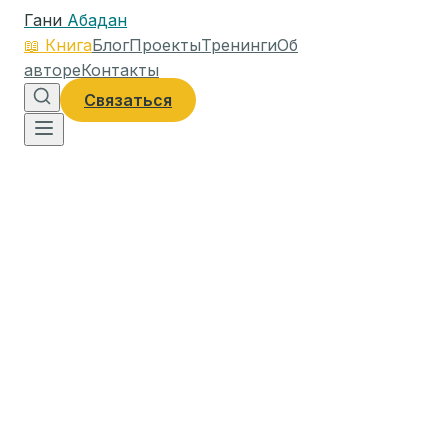
Гани
Абадан
📖
Книга
Блог
Проекты
Тренинги
Об
авторе
Контакты
Связаться
2 марта 2020 г.
12
мин чтения
2,354
слов