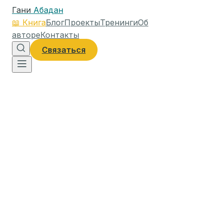
Гани
Абадан
📖
Книга
Блог
Проекты
Тренинги
Об
авторе
Контакты
Связаться