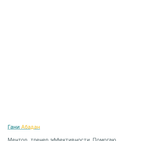
практич...
4
мин
10 октября 2024 г.
Личностный рост
7 вещей, которые нельзя делать по утрам
Главная » Личностный рост » 7 вещей, которые
нельзя делать по утрам 7 вещей, которые
нельзя делать по утрам Личностный рост Автор
Гани Абадан На чтение 10 мин....
9
мин
1 ноября 2020 г.
Гани
Абадан
Ментор, тренер эффективности. Помогаю