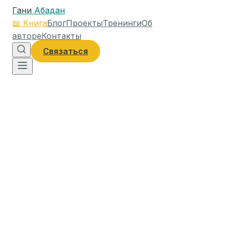
Гани
Абадан
📖
Книга
Блог
Проекты
Тренинги
Об
авторе
Контакты
Связаться
14 февраля 2020 г.
4
мин чтения
740
слов
Главная
»
Личностный рост
»
3 правила